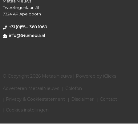
MetaalNieuws
Tweelingenlaan 51
7324 AP Apeldoorn
+31 (0)55 – 360 1060
info@54umedia.nl
© Copyright 2026 Metaalnieuws | Powered by
iClicks
Adverteren MetaalNieuws
Colofon
Privacy & Cookiestatement
Disclaimer
Contact
Cookies instellingen