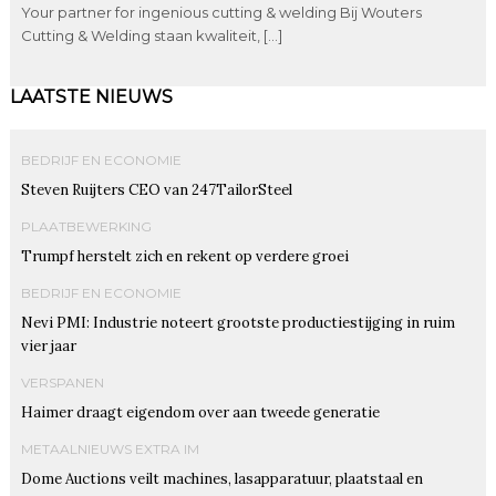
Your partner for ingenious cutting & welding Bij Wouters
Cutting & Welding staan kwaliteit, […]
LAATSTE NIEUWS
BEDRIJF EN ECONOMIE
Steven Ruijters CEO van 247TailorSteel
PLAATBEWERKING
Trumpf herstelt zich en rekent op verdere groei
BEDRIJF EN ECONOMIE
Nevi PMI: Industrie noteert grootste productiestijging in ruim
vier jaar
VERSPANEN
Haimer draagt eigendom over aan tweede generatie
METAALNIEUWS EXTRA IM
Dome Auctions veilt machines, lasapparatuur, plaatstaal en