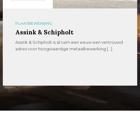
VERSPANEN
Dormac CNC Solutions
Full Service CNC Solutions Dormac CNC Solutions is al
meer dan 70 jaar dé […]