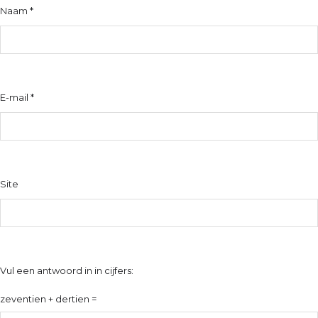
Naam
*
E-mail
*
Site
Vul een antwoord in in cijfers:
zeventien + dertien =