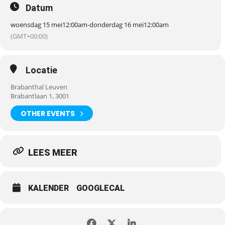
Datum
woensdag 15 mei
12:00am
-
donderdag 16 mei
12:00am
(GMT+00:00)
Locatie
Brabanthal Leuven
Brabantlaan 1, 3001
OTHER EVENTS
LEES MEER
KALENDER
GOOGLECAL