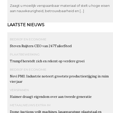
Zaagt u moeilijk verspaanbaar materiaal of stelt u hoge eisen
aan nauwkeurigheid, betrouwbaarheid en […]
LAATSTE NIEUWS
BEDRIJF EN ECONOMIE
Steven Ruijters CEO van 247TailorSteel
PLAATBEWERKING
Trumpf herstelt zich en rekent op verdere groei
BEDRIJF EN ECONOMIE
Nevi PMI: Industrie noteert grootste productiestijging in ruim
vier jaar
VERSPANEN
Haimer draagt eigendom over aan tweede generatie
METAALNIEUWS EXTRA IM
Dome Auctions veilt machines, lasapparatuur, plaatstaal en