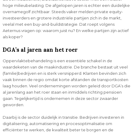
hoge milieubelasting. De afgelopen jaren is echter een duidelijke
overnamegolf zichtbaar. Steeds vaker melden private equity-
investeerders en grotere industriële partijen zich in de markt,
veelal met een buy-and-buildstrategie. Dat roept volgens
Aeternus vragen op: waarom juist nu? En welke partijen zijn actief
als koper?
DGA’s al jaren aan het roer
Oppervlaktebehandeling is een essentiële schakel in de
waardeketen van de maakindustrie. De branche bestaat uit veel
(familie)bedrijven en is sterk versnipperd. Klanten bevinden zich
vaak binnen de regio omdat korte afstanden de transportkosten
laag houden. Veel ondernemingen worden geleid door DGA’s die
al jarenlang aan het roer staan en inmiddels richting pensioen
gaan. Tegelijkertijd is ondernemen in deze sector zwaarder
geworden.
Daarbij is de sector duidelijk in transitie. Bedrijven investeren in
digitalisering, automatisering en procesoptimalisatie om
efficiënter te werken, de kwaliteit beter te borgen en de