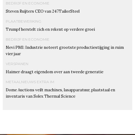
BEDRIJF EN ECONOMIE
Steven Ruijters CEO van 247TailorSteel
PLAATBEWERKING
Trumpf herstelt zich en rekent op verdere groei
BEDRIJF EN ECONOMIE
Nevi PMI: Industrie noteert grootste productiestijging in ruim
vier jaar
VERSPANEN
Haimer draagt eigendom over aan tweede generatie
METAALNIEUWS EXTRA IM
Dome Auctions veilt machines, lasapparatuur, plaatstaal en
inventaris van Solex Thermal Science