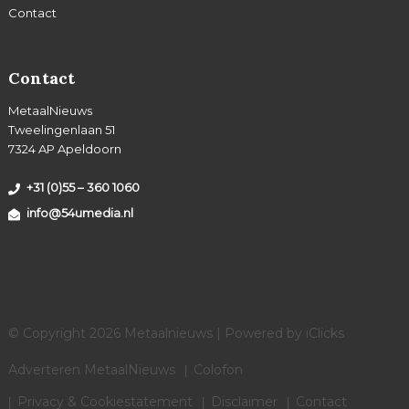
Contact
Contact
MetaalNieuws
Tweelingenlaan 51
7324 AP Apeldoorn
+31 (0)55 – 360 1060
info@54umedia.nl
© Copyright 2026 Metaalnieuws | Powered by
iClicks
Adverteren MetaalNieuws
Colofon
Privacy & Cookiestatement
Disclaimer
Contact