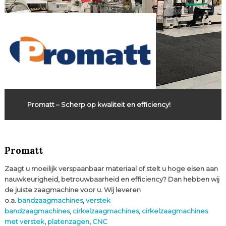
Promatt – Scherp op kwaliteit en efficiency!
Promatt
Zaagt u moeilijk verspaanbaar materiaal of stelt u hoge eisen aan
nauwkeurigheid, betrouwbaarheid en efficiency? Dan hebben wij
de juiste zaagmachine voor u. Wij leveren
o.a.
bandzaagmachines
,
verstek
bandzaagmachines
,
cirkelzaagmachines
,
cirkelzaagmachines
met verstek
,
platenzagen
,
CNC