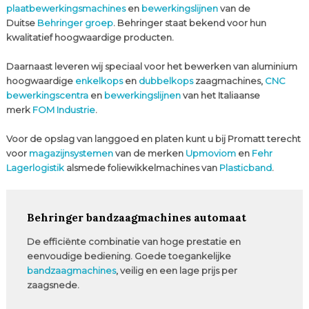
plaatbewerkingsmachines
en
bewerkingslijnen
van de
Duitse
Behringer groep
. Behringer staat bekend voor hun
kwalitatief hoogwaardige producten.
Daarnaast leveren wij speciaal voor het bewerken van aluminium
hoogwaardige
enkelkops
en
dubbelkops
zaagmachines,
CNC
bewerkingscentra
en
bewerkingslijnen
van het Italiaanse
merk
FOM Industrie
.
Voor de opslag van langgoed en platen kunt u bij Promatt terecht
voor
magazijnsystemen
van de merken
Upmoviom
en
Fehr
Lagerlogistik
alsmede foliewikkelmachines van
Plasticband
.
Behringer bandzaagmachines automaat
De efficiënte combinatie van hoge prestatie en
eenvoudige bediening. Goede toegankelijke
bandzaagmachines
, veilig en een lage prijs per
zaagsnede.