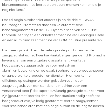
klantencontacten. Je leert op een beurs mensen kennen die je
nog niet kent.”
Dat zal begin oktober niet anders zijn op de drie METAVAK-
beursdagen. Promatt zal daar een volautomatische
bandzaagautomaat uit de HBE Dynamic serie van het Duitse
topmerk Behringer, een cirkelzaagmachine van Behringer Eisele
en een aluminium zaagmachine van FOM Industrie presenteren.
Hiermee zijn ook direct de belangrijkste producten van de
zaagspecialist uit het Twentse Haaksbergen genoemd. Promatt is
leverancier van een uitgebreid assortiment kwalitatief
hoogwaardige zaagmachines voor metaal- en
aluminiumbewerking en de daarbij behorende gereedschappen
en aanverwante producten en diensten. Hiermee kunnen
efficiënte oplossingen worden geboden voor ieder
zaagvraagstuk. Van een standalone machine voor een
verspanend bedrijf dat supernauwkeurig gezaagde stukken voor
zijn (geautomatiseerde) draai- en freesbanken nodig heeft, tot
hoogproductieve, volledig geautomatiseerde zaagsystemen
voor staalhandelaren met een hoge output en de laagste kosten