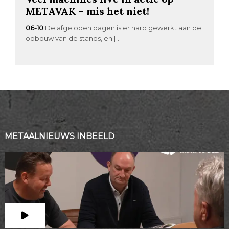
METAVAK – mis het niet!
06-10
De afgelopen dagen is er hard gewerkt aan de
opbouw van de stands, en […]
METAALNIEUWS INBEELD