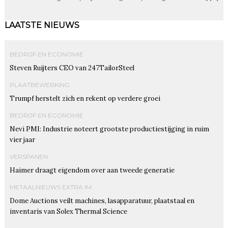
LAATSTE NIEUWS
BEDRIJF EN ECONOMIE
Steven Ruijters CEO van 247TailorSteel
PLAATBEWERKING
Trumpf herstelt zich en rekent op verdere groei
BEDRIJF EN ECONOMIE
Nevi PMI: Industrie noteert grootste productiestijging in ruim
vier jaar
VERSPANEN
Haimer draagt eigendom over aan tweede generatie
METAALNIEUWS EXTRA IM
Dome Auctions veilt machines, lasapparatuur, plaatstaal en
inventaris van Solex Thermal Science