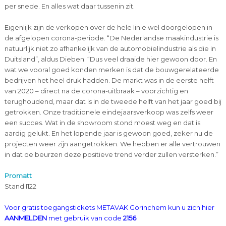
per snede. En alles wat daar tussenin zit.
Eigenlijk zijn de verkopen over de hele linie wel doorgelopen in
de afgelopen corona-periode. “De Nederlandse maakindustrie is
natuurlijk niet zo afhankelijk van de automobielindustrie als die in
Duitsland”, aldus Dieben. “Dus veel draaide hier gewoon door. En
wat we vooral goed konden merken is dat de bouwgerelateerde
bedrijven het heel druk hadden. De markt was in de eerste helft
van 2020 – direct na de corona-uitbraak – voorzichtig en
terughoudend, maar dat is in de tweede helft van het jaar goed bij
getrokken. Onze traditionele eindejaarsverkoop was zelfs weer
een succes. Wat in de showroom stond moest weg en dat is
aardig gelukt. En het lopende jaar is gewoon goed, zeker nu de
projecten weer zijn aangetrokken. We hebben er alle vertrouwen
in dat de beurzen deze positieve trend verder zullen versterken.”
Promatt
Stand I122
Voor gratis toegangstickets METAVAK Gorinchem kun u zich hier
AANMELDEN
met gebruik van code
2156