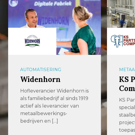
AUTOMATISERING
METAA
Widenhorn
KS P
Com
Hofleverancier Widenhorn is
als familiebedrijf al sinds 1919
KS Par
actief als leverancier van
specia
metaalbewerkings-
staalb
bedrijven en […]
projec
toepas