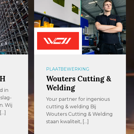
PLAATBEWERKING
bH
Wouters Cutting &
Welding
d in
slag-
Your partner for ingenious
n. Wij
cutting & welding Bij
[…]
Wouters Cutting & Welding
staan kwaliteit, […]