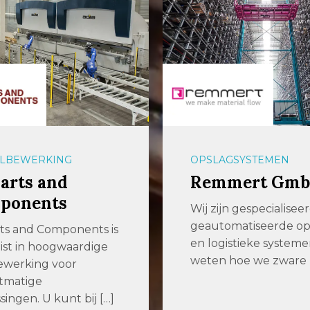
LBEWERKING
OPSLAGSYSTEMEN
arts and
Remmert Gm
ponents
Wij zijn gespecialiseer
geautomatiseerde op
ts and Components is
en logistieke systeme
list in hoogwaardige
weten hoe we zware 
ewerking voor
tmatige
singen. U kunt bij […]