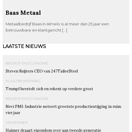
Baas Metaal
Metaalbedrijf Baas in Almelo is al meer dan 25 jaar een
betrouwbare en klantgericht […]
LAATSTE NIEUWS
BEDRIJF EN ECONOMIE
Steven Ruijters CEO van 247TailorSteel
PLAATBEWERKING
Trumpf herstelt zich en rekent op verdere groei
BEDRIJF EN ECONOMIE
Nevi PMI: Industrie noteert grootste productiestijging in ruim
vier jaar
VERSPANEN
Haimer draagt eigendom over aan tweede generatie