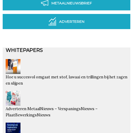
METAALNIEUWSBRIEF
ADVERTEREN
WHITEPAPERS
Hoe u succesvol omgaat met stof, lawaai en trillingen bij het zagen
en slijpen
Adverteren MetaalNieuws – VerspaningsNieuws –
PlaatBewerkingsNieuws