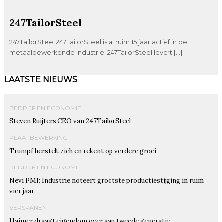
247TailorSteel
247TailorSteel 247TailorSteel is al ruim 15 jaar actief in de
metaalbewerkende industrie. 247TailorSteel levert […]
LAATSTE NIEUWS
BEDRIJF EN ECONOMIE
Steven Ruijters CEO van 247TailorSteel
PLAATBEWERKING
Trumpf herstelt zich en rekent op verdere groei
BEDRIJF EN ECONOMIE
Nevi PMI: Industrie noteert grootste productiestijging in ruim
vier jaar
VERSPANEN
Haimer draagt eigendom over aan tweede generatie