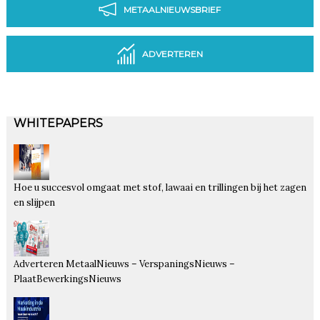
METAALNIEUWSBRIEF
ADVERTEREN
WHITEPAPERS
Hoe u succesvol omgaat met stof, lawaai en trillingen bij het zagen
en slijpen
Adverteren MetaalNieuws – VerspaningsNieuws –
PlaatBewerkingsNieuws