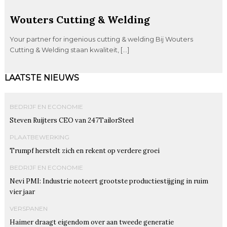
Wouters Cutting & Welding
Your partner for ingenious cutting & welding Bij Wouters
Cutting & Welding staan kwaliteit, […]
LAATSTE NIEUWS
BEDRIJF EN ECONOMIE
Steven Ruijters CEO van 247TailorSteel
PLAATBEWERKING
Trumpf herstelt zich en rekent op verdere groei
BEDRIJF EN ECONOMIE
Nevi PMI: Industrie noteert grootste productiestijging in ruim
vier jaar
VERSPANEN
Haimer draagt eigendom over aan tweede generatie