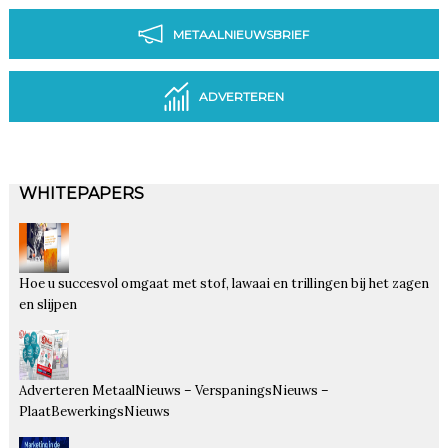
METAALNIEUWSBRIEF
ADVERTEREN
WHITEPAPERS
Hoe u succesvol omgaat met stof, lawaai en trillingen bij het zagen
en slijpen
Adverteren MetaalNieuws – VerspaningsNieuws –
PlaatBewerkingsNieuws