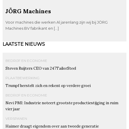
JÖRG Machines
Voor machines die werken Al jarenlang zijn wij bij JÖRG
Machines BV fabrikant en […]
LAATSTE NIEUWS
BEDRIJF EN ECONOMIE
Steven Ruijters CEO van 247TailorSteel
PLAATBEWERKING
Trumpf herstelt zich en rekent op verdere groei
BEDRIJF EN ECONOMIE
Nevi PMI: Industrie noteert grootste productiestijging in ruim
vier jaar
VERSPANEN
Haimer draagt eigendom over aan tweede generatie