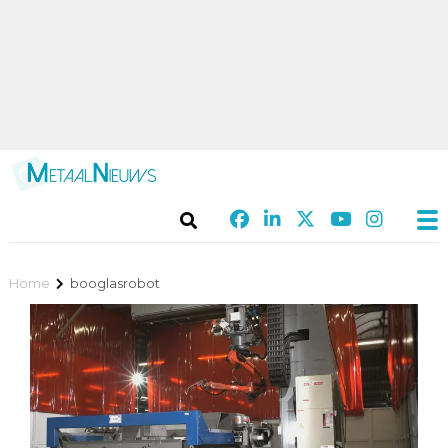
Home
booglasrobot