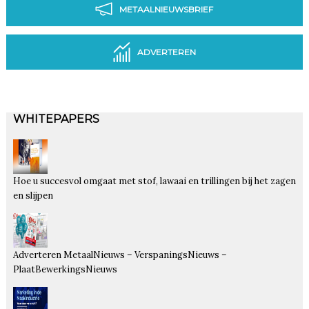
METAALNIEUWSBRIEF
ADVERTEREN
WHITEPAPERS
Hoe u succesvol omgaat met stof, lawaai en trillingen bij het zagen
en slijpen
Adverteren MetaalNieuws – VerspaningsNieuws –
PlaatBewerkingsNieuws