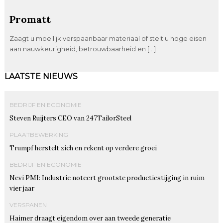
Promatt
Zaagt u moeilijk verspaanbaar materiaal of stelt u hoge eisen
aan nauwkeurigheid, betrouwbaarheid en […]
LAATSTE NIEUWS
BEDRIJF EN ECONOMIE
Steven Ruijters CEO van 247TailorSteel
PLAATBEWERKING
Trumpf herstelt zich en rekent op verdere groei
BEDRIJF EN ECONOMIE
Nevi PMI: Industrie noteert grootste productiestijging in ruim
vier jaar
VERSPANEN
Haimer draagt eigendom over aan tweede generatie