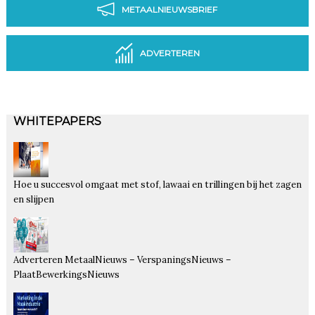
METAALNIEUWSBRIEF
ADVERTEREN
WHITEPAPERS
Hoe u succesvol omgaat met stof, lawaai en trillingen bij het zagen
en slijpen
Adverteren MetaalNieuws – VerspaningsNieuws –
PlaatBewerkingsNieuws