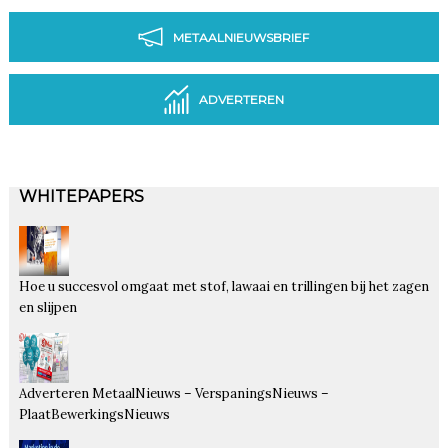
METAALNIEUWSBRIEF
ADVERTEREN
WHITEPAPERS
Hoe u succesvol omgaat met stof, lawaai en trillingen bij het zagen
en slijpen
Adverteren MetaalNieuws – VerspaningsNieuws –
PlaatBewerkingsNieuws