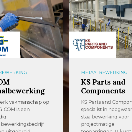
BEWERKING
METAALBEWERKING
OM
KS Parts and
aalbewerking
Components
terk vakmanschap op
KS Parts and Compone
GICOM is een
specialist in hoogwaa
dig
staalbewerking voor
bewerkingsbedrijf
projectmatige
n uitgebreid
toepassingen. U kunt b