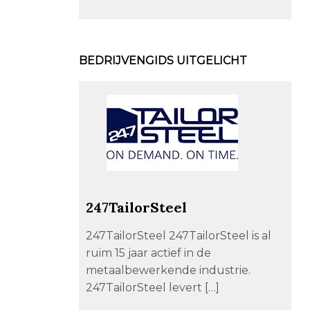
BEDRIJVENGIDS UITGELICHT
247TailorSteel
247TailorSteel 247TailorSteel is al
ruim 15 jaar actief in de
metaalbewerkende industrie.
247TailorSteel levert […]