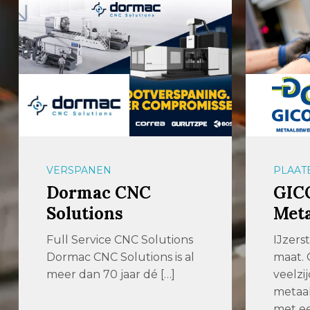
VERSPANEN
PLAAT
Dormac CNC
GIC
Solutions
Met
Full Service CNC Solutions
IJzers
Dormac CNC Solutions is al
maat. 
meer dan 70 jaar dé […]
veelzij
metaal
met ee