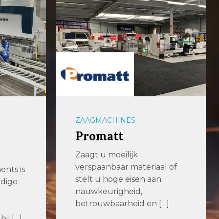
ZAAGMACHINES
Promatt
Zaagt u moeilijk
verspaanbaar materiaal of
nts is
stelt u hoge eisen aan
rdige
nauwkeurigheid,
betrouwbaarheid en […]
ij […]