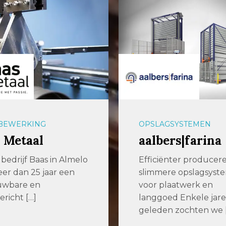
GSYSTEMEN
AUTOMATISERING
ers|farina
Widenhorn
ënter produceren met
Hofleverancier Widen
ere opslagsystemen
als familiebedrijf al si
laatwerk en
actief als leverancier 
ed Enkele jaren
metaalbewerkings-
n zochten we […]
bedrijven en […]