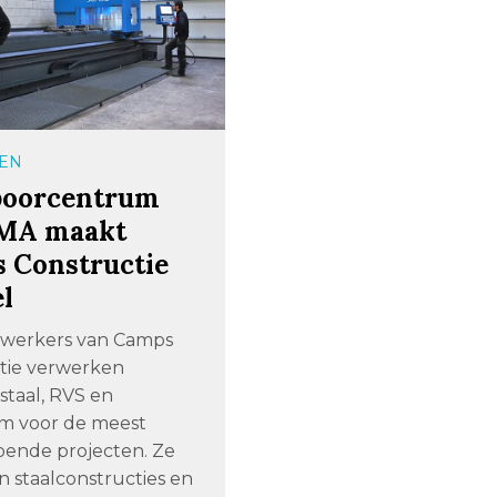
EN
oorcentrum
MA maakt
 Constructie
el
werkers van Camps
tie verwerken
 staal, RVS en
m voor de meest
pende projecten. Ze
n staalconstructies en