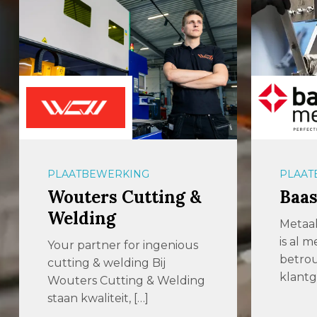
PLAATBEWERKING
OPSLA
Baas Metaal
aalb
Metaalbedrijf Baas in Almelo
Effici
is al meer dan 25 jaar een
slimm
betrouwbare en
voor p
klantgericht […]
langgo
gelede