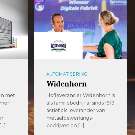
PLAATBEWERKING
Renneberg
horn is
Renneberg is een
nds 1919
toonaangevend
van
metaalbewerkingsbedrijf
met meer dan 100 jaar
ervaring. Dankzij
verregaande