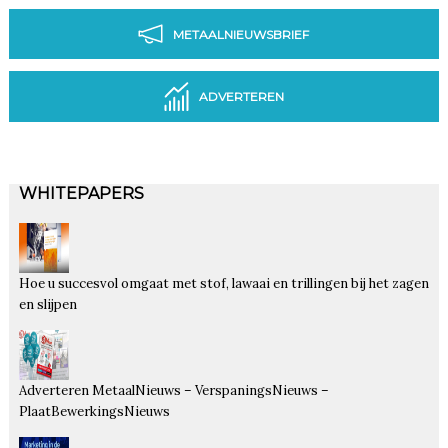
METAALNIEUWSBRIEF
ADVERTEREN
WHITEPAPERS
Hoe u succesvol omgaat met stof, lawaai en trillingen bij het zagen
en slijpen
Adverteren MetaalNieuws – VerspaningsNieuws –
PlaatBewerkingsNieuws