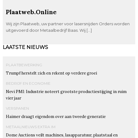
Plaatweb.Online
Wij zijn Plaatweb, uw partner voor lasersnijden Orders worden
uitgevoerd door Metaalbedrijf Baas. Wij […]
LAATSTE NIEUWS
PLAATBEWERKING
Trumpf herstelt zich en rekent op verdere groei
BEDRIJF EN ECONOMIE
Nevi PMI: Industrie noteert grootste productiestijging in ruim
vier jaar
VERSPANEN
Haimer draagt eigendom over aan tweede generatie
METAALNIEUWS EXTRA IM
Dome Auctions veilt machines, lasapparatuur, plaatstaal en