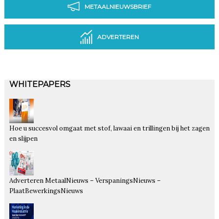
METAALNIEUWSBRIEF
ADVERTEREN
WHITEPAPERS
Hoe u succesvol omgaat met stof, lawaai en trillingen bij het zagen
en slijpen
Adverteren MetaalNieuws – VerspaningsNieuws –
PlaatBewerkingsNieuws