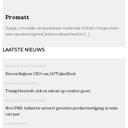
Promatt
Zaagt u moeilijk verspaanbaar materiaal of stelt u hoge eisen
aan nauwkeurigheid, betrouwbaarheid en […]
LAATSTE NIEUWS
BEDRIJF EN ECONOMIE
Steven Ruijters CEO van 247TailorSteel
PLAATBEWERKING
Trumpf herstelt zich en rekent op verdere groei
BEDRIJF EN ECONOMIE
Nevi PMI: Industrie noteert grootste productiestijging in ruim
vier jaar
VERSPANEN