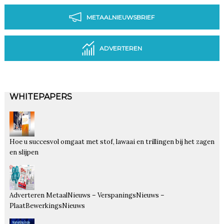
METAALNIEUWSBRIEF
ADVERTEREN
WHITEPAPERS
Hoe u succesvol omgaat met stof, lawaai en trillingen bij het zagen
en slijpen
Adverteren MetaalNieuws – VerspaningsNieuws –
PlaatBewerkingsNieuws