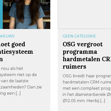
NIEUWS
GEEN CATEGORIE
oet goed
OSG vergroot
atiesysteem
programma
n
hardmetalen C
ruimers
 nou als het
esysteem niet op de
OSG breidt haar progr
 van de laatste
hardmetalen CRM ruime
zaamheden? Dan zie
met een compleet pro
ling een […]
in het diameterbereik Ø
Ø12.05 mm. Hierbij […]