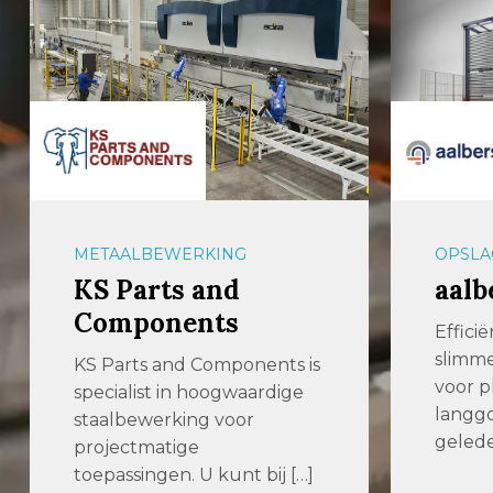
METAALBEWERKING
OPSLA
KS Parts and
aalb
Components
Effici
slimm
KS Parts and Components is
voor p
specialist in hoogwaardige
langgo
staalbewerking voor
gelede
projectmatige
toepassingen. U kunt bij […]