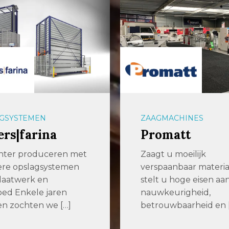
GSYSTEMEN
ZAAGMACHINES
ers|farina
Promatt
ënter produceren met
Zaagt u moeilijk
ere opslagsystemen
verspaanbaar materia
laatwerk en
stelt u hoge eisen aa
ed Enkele jaren
nauwkeurigheid,
n zochten we […]
betrouwbaarheid en 