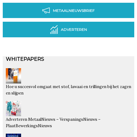
METAALNIEUWSBRIEF
ADVERTEREN
WHITEPAPERS
Hoe u succesvol omgaat met stof, lawaai en trillingen bij het zagen
en slijpen
Adverteren MetaalNieuws – VerspaningsNieuws –
PlaatBewerkingsNieuws