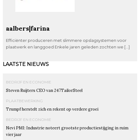
aalbers|farina
Efficiënter produceren met slimmere opslagsystemen voor
plaatwerk en langgoed Enkele jaren geleden zochten we […]
LAATSTE NIEUWS
BEDRIJF EN ECONOMIE
Steven Ruijters CEO van 247TailorSteel
PLAATBEWERKING
Trumpf herstelt zich en rekent op verdere groei
BEDRIJF EN ECONOMIE
Nevi PMI: Industrie noteert grootste productiestijging in ruim
vier jaar