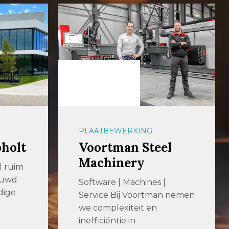
PLAATBEWERKING
pholt
Voortman Steel
Machinery
al ruim
ouwd
Software | Machines |
dige
Service Bij Voortman nemen
we complexiteit en
inefficiëntie in