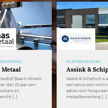
BEWERKING
PLAATBEWERKING
 Metaal
Assink & Schi
bedrijf Baas in Almelo
Assink & Schipholt is 
meer dan 25 jaar een
een eeuw een vertr
uwbare en
adres voor hoogwaar
ericht […]
metaalbewerking […]