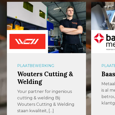
PLAATBEWERKING
PLAAT
Wouters Cutting &
Baas
Welding
Metaal
is al 
Your partner for ingenious
betro
cutting & welding Bij
klantg
Wouters Cutting & Welding
staan kwaliteit, […]