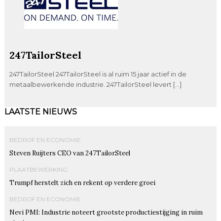
247TailorSteel
247TailorSteel 247TailorSteel is al ruim 15 jaar actief in de
metaalbewerkende industrie. 247TailorSteel levert […]
LAATSTE NIEUWS
BEDRIJF EN ECONOMIE
Steven Ruijters CEO van 247TailorSteel
PLAATBEWERKING
Trumpf herstelt zich en rekent op verdere groei
BEDRIJF EN ECONOMIE
Nevi PMI: Industrie noteert grootste productiestijging in ruim