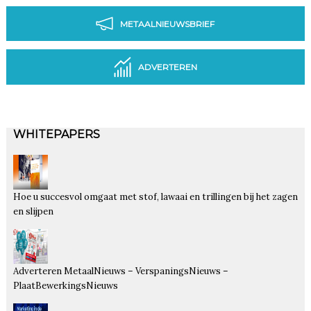
METAALNIEUWSBRIEF
ADVERTEREN
WHITEPAPERS
Hoe u succesvol omgaat met stof, lawaai en trillingen bij het zagen
en slijpen
Adverteren MetaalNieuws – VerspaningsNieuws –
PlaatBewerkingsNieuws