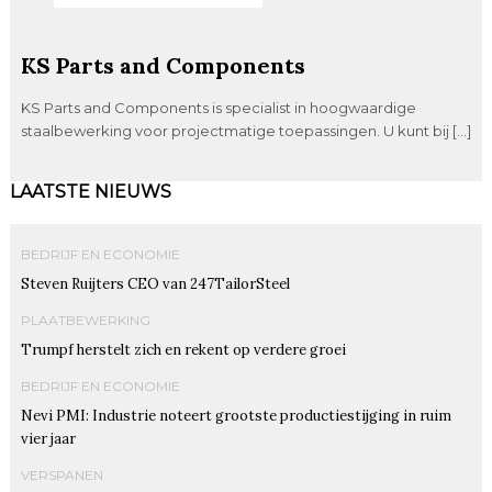
KS Parts and Components
KS Parts and Components is specialist in hoogwaardige
staalbewerking voor projectmatige toepassingen. U kunt bij […]
LAATSTE NIEUWS
BEDRIJF EN ECONOMIE
Steven Ruijters CEO van 247TailorSteel
PLAATBEWERKING
Trumpf herstelt zich en rekent op verdere groei
BEDRIJF EN ECONOMIE
Nevi PMI: Industrie noteert grootste productiestijging in ruim
vier jaar
VERSPANEN