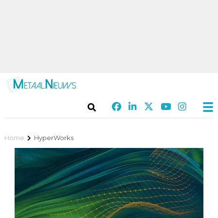
Home
HyperWorks