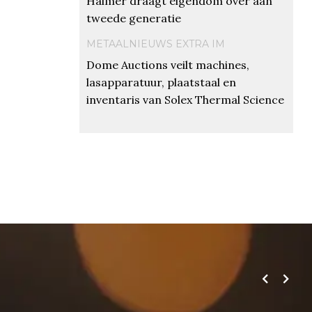
Haimer draagt eigendom over aan
tweede generatie
METAALNIEUWS EXTRA IM
Dome Auctions veilt machines,
lasapparatuur, plaatstaal en
inventaris van Solex Thermal Science