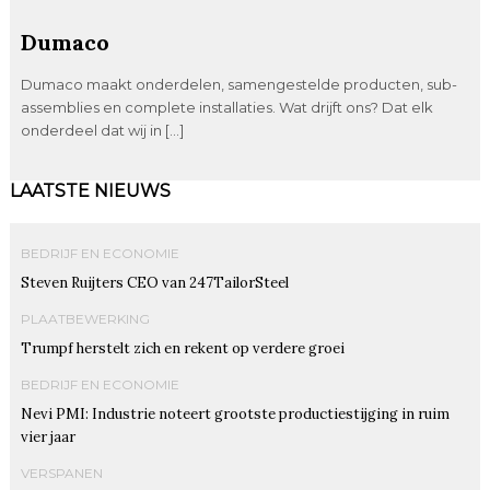
Dumaco
Dumaco maakt onderdelen, samengestelde producten, sub-
assemblies en complete installaties. Wat drijft ons? Dat elk
onderdeel dat wij in […]
LAATSTE NIEUWS
BEDRIJF EN ECONOMIE
Steven Ruijters CEO van 247TailorSteel
PLAATBEWERKING
Trumpf herstelt zich en rekent op verdere groei
BEDRIJF EN ECONOMIE
Nevi PMI: Industrie noteert grootste productiestijging in ruim
vier jaar
VERSPANEN