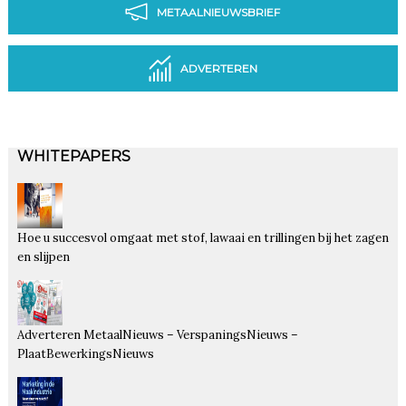
METAALNIEUWSBRIEF
ADVERTEREN
WHITEPAPERS
Hoe u succesvol omgaat met stof, lawaai en trillingen bij het zagen
en slijpen
Adverteren MetaalNieuws – VerspaningsNieuws –
PlaatBewerkingsNieuws