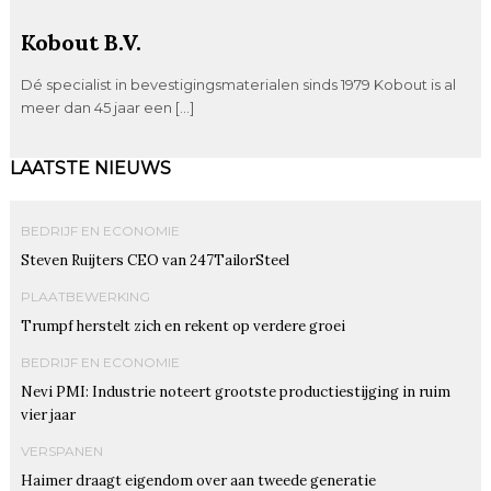
Kobout B.V.
Dé specialist in bevestigingsmaterialen sinds 1979 Kobout is al
meer dan 45 jaar een […]
LAATSTE NIEUWS
BEDRIJF EN ECONOMIE
Steven Ruijters CEO van 247TailorSteel
PLAATBEWERKING
Trumpf herstelt zich en rekent op verdere groei
BEDRIJF EN ECONOMIE
Nevi PMI: Industrie noteert grootste productiestijging in ruim
vier jaar
VERSPANEN
Haimer draagt eigendom over aan tweede generatie