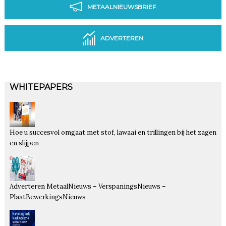
METAALNIEUWSBRIEF
ADVERTEREN
WHITEPAPERS
Hoe u succesvol omgaat met stof, lawaai en trillingen bij het zagen
en slijpen
Adverteren MetaalNieuws – VerspaningsNieuws –
PlaatBewerkingsNieuws