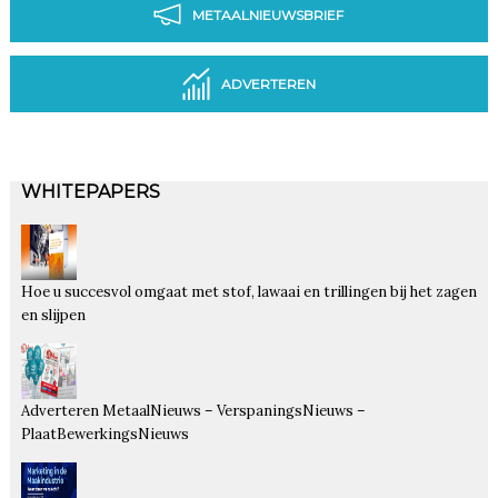
METAALNIEUWSBRIEF
ADVERTEREN
WHITEPAPERS
Hoe u succesvol omgaat met stof, lawaai en trillingen bij het zagen
en slijpen
Adverteren MetaalNieuws – VerspaningsNieuws –
PlaatBewerkingsNieuws