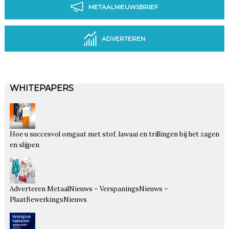
METAALNIEUWSBRIEF
ADVERTEREN
WHITEPAPERS
Hoe u succesvol omgaat met stof, lawaai en trillingen bij het zagen
en slijpen
Adverteren MetaalNieuws – VerspaningsNieuws –
PlaatBewerkingsNieuws