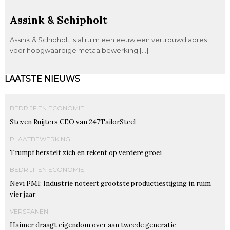
Assink & Schipholt
Assink & Schipholt is al ruim een eeuw een vertrouwd adres
voor hoogwaardige metaalbewerking […]
LAATSTE NIEUWS
BEDRIJF EN ECONOMIE
Steven Ruijters CEO van 247TailorSteel
PLAATBEWERKING
Trumpf herstelt zich en rekent op verdere groei
BEDRIJF EN ECONOMIE
Nevi PMI: Industrie noteert grootste productiestijging in ruim
vier jaar
VERSPANEN
Haimer draagt eigendom over aan tweede generatie