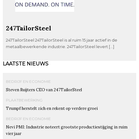
247TailorSteel
247TailorSteel 247TailorSteel is al ruim 15 jaar actief in de
metaalbewerkende industrie. 247TailorSteel levert […]
LAATSTE NIEUWS
BEDRIJF EN ECONOMIE
Steven Ruijters CEO van 247TailorSteel
PLAATBEWERKING
Trumpf herstelt zich en rekent op verdere groei
BEDRIJF EN ECONOMIE
Nevi PMI: Industrie noteert grootste productiestijging in ruim
vier jaar