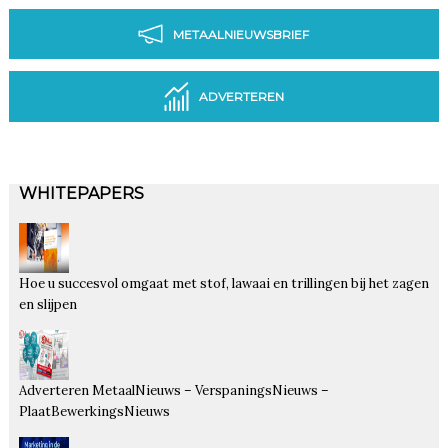
METAALNIEUWSBRIEF
ADVERTEREN
WHITEPAPERS
Hoe u succesvol omgaat met stof, lawaai en trillingen bij het zagen
en slijpen
Adverteren MetaalNieuws – VerspaningsNieuws –
PlaatBewerkingsNieuws