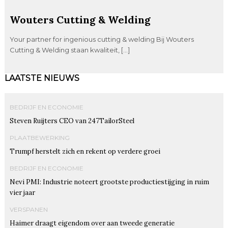
Wouters Cutting & Welding
Your partner for ingenious cutting & welding Bij Wouters
Cutting & Welding staan kwaliteit, […]
LAATSTE NIEUWS
BEDRIJF EN ECONOMIE
Steven Ruijters CEO van 247TailorSteel
PLAATBEWERKING
Trumpf herstelt zich en rekent op verdere groei
BEDRIJF EN ECONOMIE
Nevi PMI: Industrie noteert grootste productiestijging in ruim
vier jaar
VERSPANEN
Haimer draagt eigendom over aan tweede generatie