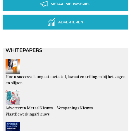
METAALNIEUWSBRIEF
ADVERTEREN
WHITEPAPERS
Hoe u succesvol omgaat met stof, lawaai en trillingen bij het zagen
en slijpen
Adverteren MetaalNieuws – VerspaningsNieuws –
PlaatBewerkingsNieuws