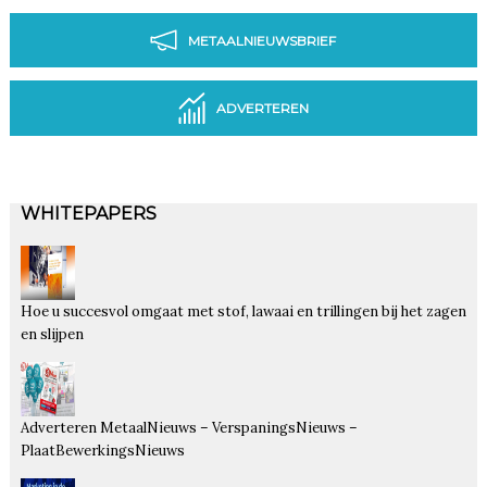
METAALNIEUWSBRIEF
ADVERTEREN
WHITEPAPERS
Hoe u succesvol omgaat met stof, lawaai en trillingen bij het zagen
en slijpen
Adverteren MetaalNieuws – VerspaningsNieuws –
PlaatBewerkingsNieuws