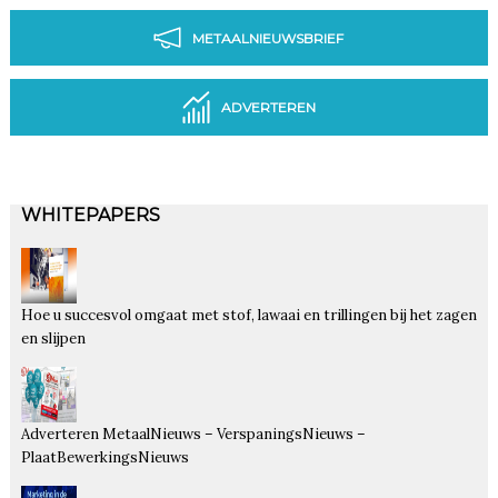
METAALNIEUWSBRIEF
ADVERTEREN
WHITEPAPERS
Hoe u succesvol omgaat met stof, lawaai en trillingen bij het zagen
en slijpen
Adverteren MetaalNieuws – VerspaningsNieuws –
PlaatBewerkingsNieuws