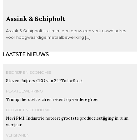
Assink & Schipholt
Assink & Schipholt is al ruim een eeuw een vertrouwd adres
voor hoogwaardige metaalbewerking […]
LAATSTE NIEUWS
BEDRIJF EN ECONOMIE
Steven Ruijters CEO van 247TailorSteel
PLAATBEWERKING
Trumpf herstelt zich en rekent op verdere groei
BEDRIJF EN ECONOMIE
Nevi PMI: Industrie noteert grootste productiestijging in ruim
vier jaar
VERSPANEN