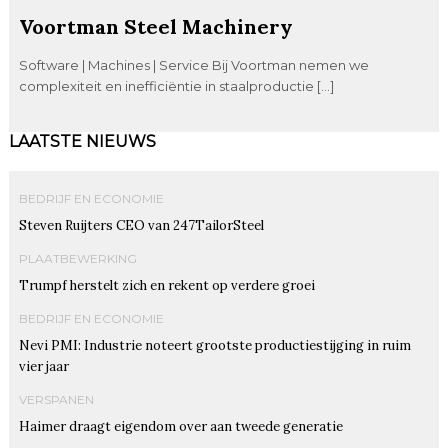
Voortman Steel Machinery
Software | Machines | Service Bij Voortman nemen we
complexiteit en inefficiëntie in staalproductie […]
LAATSTE NIEUWS
BEDRIJF EN ECONOMIE
Steven Ruijters CEO van 247TailorSteel
PLAATBEWERKING
Trumpf herstelt zich en rekent op verdere groei
BEDRIJF EN ECONOMIE
Nevi PMI: Industrie noteert grootste productiestijging in ruim
vier jaar
VERSPANEN
Haimer draagt eigendom over aan tweede generatie