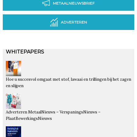
METAALNIEUWSBRIEF
ADVERTEREN
WHITEPAPERS
Hoe u succesvol omgaat met stof, lawaai en trillingen bij het zagen
en slijpen
Adverteren MetaalNieuws – VerspaningsNieuws –
PlaatBewerkingsNieuws