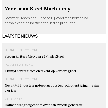
Voortman Steel Machinery
Software | Machines | Service Bij Voortman nemen we
complexiteit en inefficiëntie in staalproductie […]
LAATSTE NIEUWS
BEDRIJF EN ECONOMIE
Steven Ruijters CEO van 247TailorSteel
PLAATBEWERKING
Trumpf herstelt zich en rekent op verdere groei
BEDRIJF EN ECONOMIE
Nevi PMI: Industrie noteert grootste productiestijging in ruim
vier jaar
VERSPANEN
Haimer draagt eigendom over aan tweede generatie