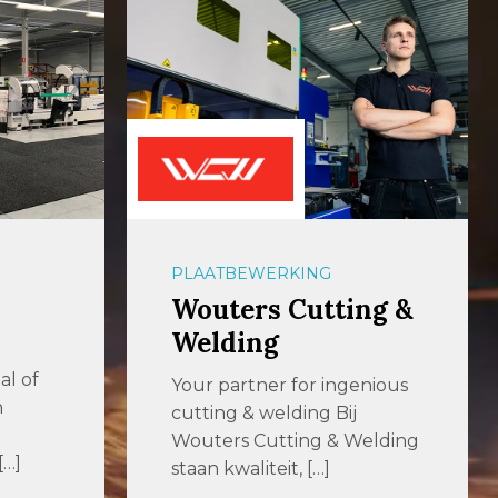
PLAATBEWERKING
ng &
Th. Wortelboer BV
Th. Wortelboer levert,
verhuurt, repareert en
nious
onderhoudt machines en
gereedschappen voor
elding
onder meer
lasvoorbewerking […]