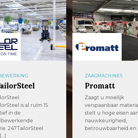
ACHINES
PLAATBEWERKING
matt
Wouters Cutti
Welding
u moeilijk
anbaar materiaal of
Your partner for inge
u hoge eisen aan
cutting & welding Bij
eurigheid,
Wouters Cutting & W
wbaarheid en […]
staan kwaliteit, […]