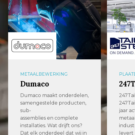
PLAATBEWERKING
ZAAGM
247TailorSteel
Pro
247TailorSteel
Zaagt 
247TailorSteel is al ruim 15
verspa
jaar actief in de
stelt 
metaalbewerkende
nauwk
industrie. 247TailorSteel
betrou
levert […]