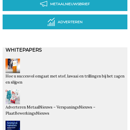
METAALNIEUWSBRIEF
ADVERTEREN
WHITEPAPERS
Hoe u succesvol omgaat met stof, lawaai en trillingen bij het zagen
en slijpen
Adverteren MetaalNieuws – VerspaningsNieuws –
PlaatBewerkingsNieuws