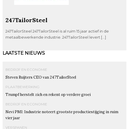
247TailorSteel
247TailorSteel 247TailorSteel is al ruim 15 jaar actief in de
metaalbewerkende industrie. 247TailorSteel levert […]
LAATSTE NIEUWS
BEDRIJF EN ECONOMIE
Steven Ruijters CEO van 247TailorSteel
PLAATBEWERKING
Trumpf herstelt zich en rekent op verdere groei
BEDRIJF EN ECONOMIE
Nevi PMI: Industrie noteert grootste productiestijging in ruim
vier jaar
VERSPANEN