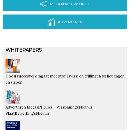
METAALNIEUWSBRIEF
ADVERTEREN
WHITEPAPERS
Hoe u succesvol omgaat met stof, lawaai en trillingen bij het zagen
en slijpen
Adverteren MetaalNieuws – VerspaningsNieuws –
PlaatBewerkingsNieuws