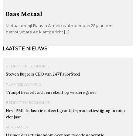
Baas Metaal
Metaalbedrijf Baas in Almelo is al meer dan 25 jaar een
betrouwbare en klantgericht […]
LAATSTE NIEUWS
BEDRIJF EN ECONOMIE
Steven Ruijters CEO van 247TailorSteel
PLAATBEWERKING
Trumpf herstelt zich en rekent op verdere groei
BEDRIJF EN ECONOMIE
Nevi PMI: Industrie noteert grootste productiestijging in ruim
vier jaar
VERSPANEN
Haimer draagt eigendom over aan tweede generatie