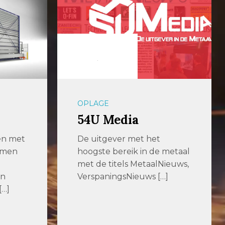
OPLAGE
54U Media
en met
De uitgever met het
emen
hoogste bereik in de metaal
met de titels MetaalNieuws,
en
VerspaningsNieuws […]
[…]