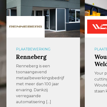
PLAATBEWERKING
PLAAT
Renneberg
Wout
Wel
Renneberg is een
toonaangevend
Your p
metaalbewerkingsbedrijf
cuttin
met meer dan 100 jaar
Woute
ervaring. Dankzij
staan k
verregaande
automatisering […]