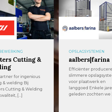
BEWERKING
OPSLAGSYSTEMEN
ers Cutting &
aalbers|farina
ding
Efficiënter producer
slimmere opslagsyst
artner for ingenious
voor plaatwerk en
g & welding Bij
langgoed Enkele jar
rs Cutting & Welding
geleden zochten we 
waliteit, […]