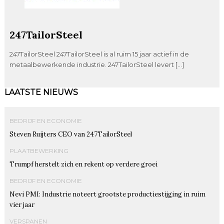
247TailorSteel
247TailorSteel 247TailorSteel is al ruim 15 jaar actief in de
metaalbewerkende industrie. 247TailorSteel levert […]
LAATSTE NIEUWS
BEDRIJF EN ECONOMIE
Steven Ruijters CEO van 247TailorSteel
PLAATBEWERKING
Trumpf herstelt zich en rekent op verdere groei
BEDRIJF EN ECONOMIE
Nevi PMI: Industrie noteert grootste productiestijging in ruim
vier jaar
VERSPANEN