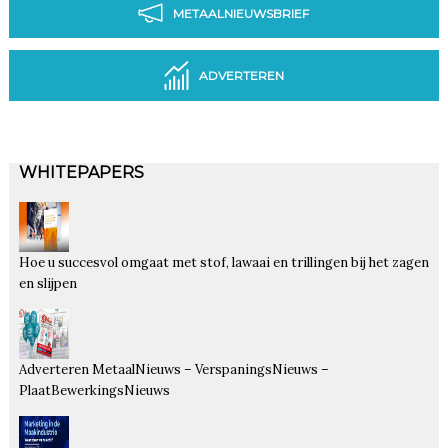
METAALNIEUWSBRIEF
ADVERTEREN
WHITEPAPERS
Hoe u succesvol omgaat met stof, lawaai en trillingen bij het zagen
en slijpen
Adverteren MetaalNieuws – VerspaningsNieuws –
PlaatBewerkingsNieuws