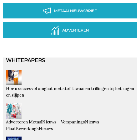
METAALNIEUWSBRIEF
ADVERTEREN
WHITEPAPERS
Hoe u succesvol omgaat met stof, lawaai en trillingen bij het zagen
en slijpen
Adverteren MetaalNieuws – VerspaningsNieuws –
PlaatBewerkingsNieuws