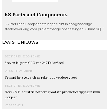
KS Parts and Components
KS Parts and Components is specialist in hoogwaardige
staalbewerking voor projectmatige toepassingen. U kunt bij […]
LAATSTE NIEUWS
BEDRIJF EN ECONOMIE
Steven Ruijters CEO van 247TailorSteel
PLAATBEWERKING
Trumpf herstelt zich en rekent op verdere groei
BEDRIJF EN ECONOMIE
Nevi PMI: Industrie noteert grootste productiestijging in ruim
vier jaar
VERSPANEN