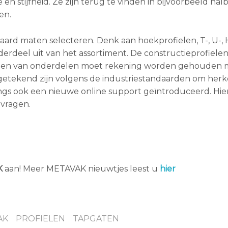
en stijfheid. Ze zijn terug te vinden in bijvoorbeeld hal
en.
aard maten selecteren. Denk aan hoekprofielen, T-, U-, H
erdeel uit van het assortiment. De constructieprofiel
kenen van onderdelen moet rekening worden gehouden 
n getekend zijn volgens de industriestandaarden om her
ngs ook een nieuwe online support geïntroduceerd. Hier
vragen.
K
aan! Meer METAVAK nieuwtjes leest u
hier
AK
PROFIELEN
TAPGATEN