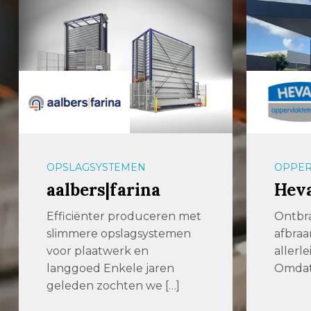
OPSLAGSYSTEMEN
OPPER
aalbers|farina
Hev
Efficiënter produceren met
Ontbr
slimmere opslagsystemen
afbraa
voor plaatwerk en
allerl
langgoed Enkele jaren
Omdat 
geleden zochten we […]