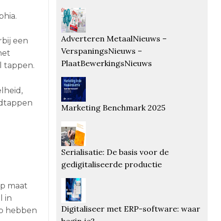
phia.
Adverteren MetaalNieuws –
rbij een
VerspaningsNieuws –
het
PlaatBewerkingsNieuws
l tappen.
lheid,
aadtappen
Marketing Benchmark 2025
Serialisatie: De basis voor de
gedigitaliseerde productie
op maat
 in
Digitaliseer met ERP-software: waar
rp hebben
begin je?