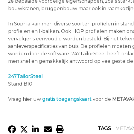
ze bepaalde voordelige eigenschappen, zoals sterkte 
bouwkranen, bruggenbouw maar ook in raamkozijn
In Sophia kan men diverse soorten profielen in stand
profielen en I-balken. Ook HOP profielen maken ond
vervolgens eenvoudig worden besteld. Bij het te
aanleverspecificaties van buis. De profielen moete
worden door de software. 247TailorSteel heeft onla
men snel en gemakkelijk antwoord op veelgestelde 
247TailorSteel
Stand B10
Vraag hier uw
gratis toegangskaart
voor de
METAVA
TAGS
METAV