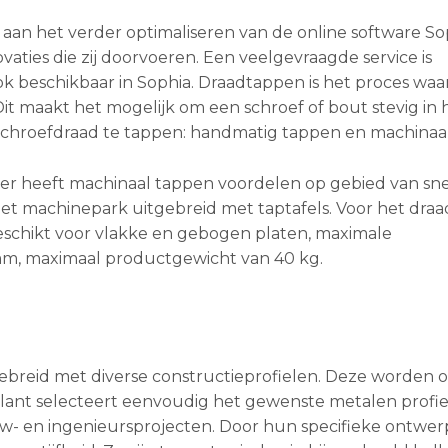
aan het verder optimaliseren van de online software So
vaties die zij doorvoeren. Een veelgevraagde service is
ok beschikbaar in Sophia. Draadtappen is het proces waa
t maakt het mogelijk om een schroef of bout stevig in 
 schroefdraad te tappen: handmatig tappen en machinaa
ter heeft machinaal tappen voordelen op gebied van sne
l het machinepark uitgebreid met taptafels. Voor het dr
geschikt voor vlakke en gebogen platen, maximale
m, maximaal productgewicht van 40 kg.
ebreid met diverse constructieprofielen. Deze worden 
ant selecteert eenvoudig het gewenste metalen profiel
w- en ingenieursprojecten. Door hun specifieke ontwe