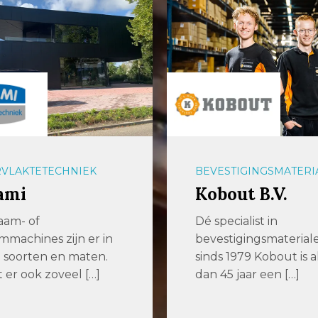
VLAKTETECHNIEK
BEVESTIGINGSMATERI
ami
Kobout B.V.
aam- of
Dé specialist in
mmachines zijn er in
bevestigingsmaterial
ei soorten en maten.
sinds 1979 Kobout is 
er ook zoveel […]
dan 45 jaar een […]