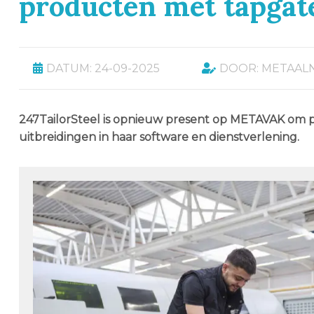
producten met tapgat
DATUM: 24-09-2025
DOOR: METAAL
247TailorSteel is opnieuw present op METAVAK om pr
uitbreidingen in haar software en dienstverlening.