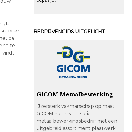
bouw,
-, L-
en kunnen
BEDRIJVENGIDS UITGELICHT
met de
kend te
 vindt
GICOM Metaalbewerking
IJzersterk vakmanschap op maat.
GICOM is een veelzijdig
metaalbewerkingsbedrijf met een
uitgebreid assortiment plaatwerk