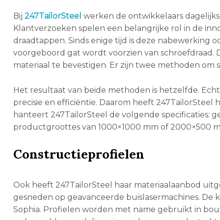
Bij
247TailorSteel
werken de ontwikkelaars dagelijks 
Klantverzoeken spelen een belangrijke rol in de inno
draadtappen. Sinds enige tijd is deze nabewerking o
voorgeboord gat wordt voorzien van schroefdraad. Di
materiaal te bevestigen. Er zijn twee methoden om
Het resultaat van beide methoden is hetzelfde. Ech
precisie en efficiëntie. Daarom heeft 247TailorStee
hanteert 247TailorSteel de volgende specificaties: 
productgroottes van 1000×1000 mm of 2000×500 m
Constructieprofielen
Ook heeft 247TailorSteel haar materiaalaanbod uitg
gesneden op geavanceerde buislasermachines. De kl
Sophia. Profielen worden met name gebruikt in bou