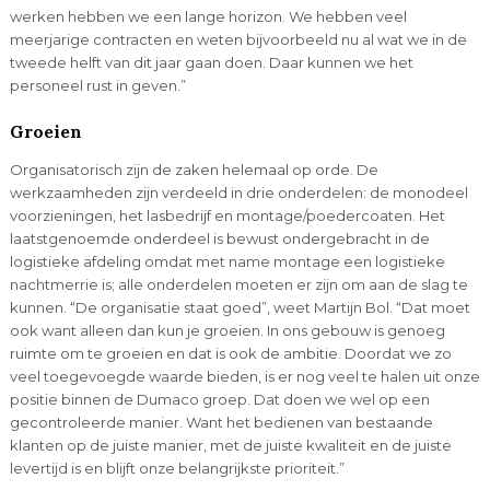
werken hebben we een lange horizon. We hebben veel
meerjarige contracten en weten bijvoorbeeld nu al wat we in de
tweede helft van dit jaar gaan doen. Daar kunnen we het
personeel rust in geven.”
Groeien
Organisatorisch zijn de zaken helemaal op orde. De
werkzaamheden zijn verdeeld in drie onderdelen: de monodeel
voorzieningen, het lasbedrijf en montage/poedercoaten. Het
laatstgenoemde onderdeel is bewust ondergebracht in de
logistieke afdeling omdat met name montage een logistieke
nachtmerrie is; alle onderdelen moeten er zijn om aan de slag te
kunnen. “De organisatie staat goed”, weet Martijn Bol. “Dat moet
ook want alleen dan kun je groeien. In ons gebouw is genoeg
ruimte om te groeien en dat is ook de ambitie. Doordat we zo
veel toegevoegde waarde bieden, is er nog veel te halen uit onze
positie binnen de Dumaco groep. Dat doen we wel op een
gecontroleerde manier. Want het bedienen van bestaande
klanten op de juiste manier, met de juiste kwaliteit en de juiste
levertijd is en blijft onze belangrijkste prioriteit.”