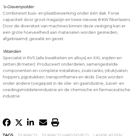
’s-Gravenpolder
Combineert buis- en plaatbewerking onder één dak. Forse
capaciteit door groot magazijn en twee nieuwe 8 KW fiberlasers.
Door de diversiteit van machines binnen deze vestiging kan er
een grote hoeveelheid aan materialen worden gesneden,
afgebraamd, gewalst en gezet.
Woerden
Specialist in RVS (alle kwaliteiten en alloys) en XXL snijden en
zetten (8 meter). Produceert onderdelen, samengestelde
componenten en complete installaties, zoals tanks, (druk)vaten,
hoppers, pijpstukken, transportframes en skids. Deze worden
onder andere toegepast in de olie- en gasindustrie, zuivel- en
voedingsmiddelenindustrie en de chemische en farmaceutische
industrie.
TAGS
DUMACO
DUMACO VARSSEVELD
LASERLASSEN