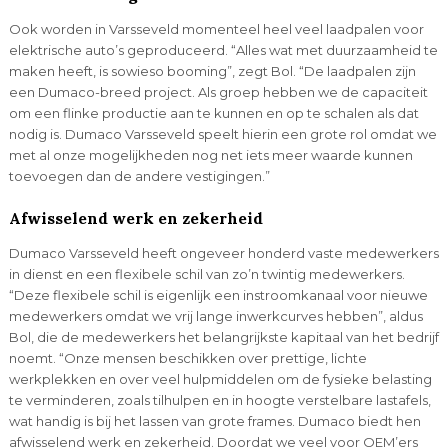
Ook worden in Varsseveld momenteel heel veel laadpalen voor
elektrische auto’s geproduceerd. “Alles wat met duurzaamheid te
maken heeft, is sowieso booming”, zegt Bol. “De laadpalen zijn
een Dumaco-breed project. Als groep hebben we de capaciteit
om een flinke productie aan te kunnen en op te schalen als dat
nodig is. Dumaco Varsseveld speelt hierin een grote rol omdat we
met al onze mogelijkheden nog net iets meer waarde kunnen
toevoegen dan de andere vestigingen.”
Afwisselend werk en zekerheid
Dumaco Varsseveld heeft ongeveer honderd vaste medewerkers
in dienst en een flexibele schil van zo’n twintig medewerkers.
“Deze flexibele schil is eigenlijk een instroomkanaal voor nieuwe
medewerkers omdat we vrij lange inwerkcurves hebben”, aldus
Bol, die de medewerkers het belangrijkste kapitaal van het bedrijf
noemt. “Onze mensen beschikken over prettige, lichte
werkplekken en over veel hulpmiddelen om de fysieke belasting
te verminderen, zoals tilhulpen en in hoogte verstelbare lastafels,
wat handig is bij het lassen van grote frames. Dumaco biedt hen
afwisselend werk en zekerheid. Doordat we veel voor OEM’ers