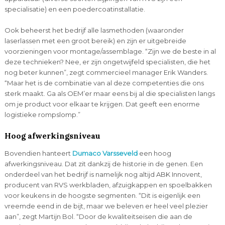
specialisatie) en een poedercoatinstallatie.
Ook beheerst het bedrijf alle lasmethoden (waaronder
laserlassen met een groot bereik) en zijn er uitgebreide
voorzieningen voor montage/assemblage. “Zijn we de beste in al
deze technieken? Nee, er zijn ongetwijfeld specialisten, die het
nog beter kunnen”, zegt commercieel manager Erik Wanders.
“Maar het is de combinatie van al deze competenties die ons
sterk maakt. Ga als OEM’er maar eens bij al die specialisten langs
om je product voor elkaar te krijgen. Dat geeft een enorme
logistieke rompslomp.”
Hoog afwerkingsniveau
Bovendien hanteert
Dumaco Varsseveld
een hoog
afwerkingsniveau. Dat zit dankzij de historie in de genen. Een
onderdeel van het bedrijf is namelijk nog altijd ABK Innovent,
producent van RVS werkbladen, afzuigkappen en spoelbakken
voor keukens in de hoogste segmenten. “Dit is eigenlijk een
vreemde eend in de bijt, maar we beleven er heel veel plezier
aan”, zegt Martijn Bol. “Door de kwaliteitseisen die aan de