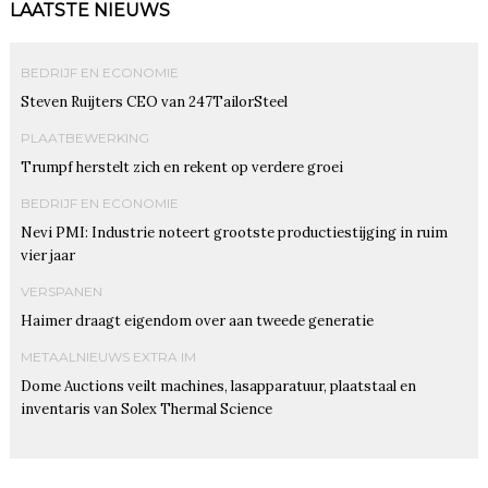
LAATSTE NIEUWS
BEDRIJF EN ECONOMIE
Steven Ruijters CEO van 247TailorSteel
PLAATBEWERKING
Trumpf herstelt zich en rekent op verdere groei
BEDRIJF EN ECONOMIE
Nevi PMI: Industrie noteert grootste productiestijging in ruim
vier jaar
VERSPANEN
Haimer draagt eigendom over aan tweede generatie
METAALNIEUWS EXTRA IM
Dome Auctions veilt machines, lasapparatuur, plaatstaal en
inventaris van Solex Thermal Science