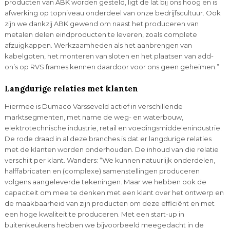
producten van ABK worden gesteld, ligt de lat bij ons hoog en is
afwerking op topniveau onderdeel van onze bedrijfscultuur. Ook
zijn we dankzij ABK gewend om naast het produceren van
metalen delen eindproducten te leveren, zoals complete
afzuigkappen. Werkzaamheden als het aanbrengen van
kabelgoten, het monteren van sloten en het plaatsen van add-
on’s op RVS frames kennen daardoor voor ons geen geheimen.”
Langdurige relaties met klanten
Hiermee is Dumaco Varsseveld actief in verschillende
marktsegmenten, met name de weg- en waterbouw,
elektrotechnische industrie, retail en voedingsmiddelenindustrie.
De rode draad in al deze branches is dat er langdurige relaties
met de klanten worden onderhouden. De inhoud van die relatie
verschilt per klant. Wanders: “We kunnen natuurlijk onderdelen,
halffabricaten en (complexe) samenstellingen produceren
volgens aangeleverde tekeningen. Maar we hebben ook de
capaciteit om mee te denken met een klant over het ontwerp en
de maakbaarheid van zijn producten om deze efficiënt en met
een hoge kwaliteit te produceren. Met een start-up in
buitenkeukens hebben we bijvoorbeeld meegedacht in de