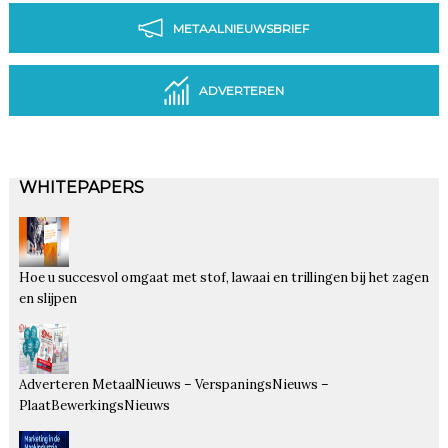
METAALNIEUWSBRIEF
ADVERTEREN
WHITEPAPERS
Hoe u succesvol omgaat met stof, lawaai en trillingen bij het zagen
en slijpen
Adverteren MetaalNieuws – VerspaningsNieuws –
PlaatBewerkingsNieuws