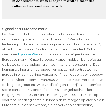
In de showroom staan al negen machines, maar dat
zullen er heel snel meer worden.
Signaal naar Europese markt
De Koreanen hebben grote plannen. Dit jaar willen ze de omzet
in Europa al opvoeren tot 70 miljoen euro. “We willen een
leidende producent van werktuigmachines in Europa worden”,
aldus topman Kyung Bae Kim bij de opening van Tech Cube,
waarmee
Hyundai Wia
een duidelijk signaal afgeeft naar de
Europese markt. “Onze Europese klanten hebben behoefte aan
de beste service, opleiding en technische ondersteuning. Dat
kunnen we hier allemaal bieden en dat zal het vertrouwen van
Europa in onze machines versterken.” Tech Cube is een gebouw
met een vloeroppervlak van 5500 vierkante meter verdeeld over
de begane grond en twee verdiepingen. Hier zijn sales, service,
spare parts en R&D onder één dak samengebracht. In het
magazijn van 1000 vierkante meter liggen 41.000 artikelen op
voorraad. Vandaag besteld, kunnen deze morgen op elke plek in
Europa zijn. In de showroom, die de verkoop ondersteunt,