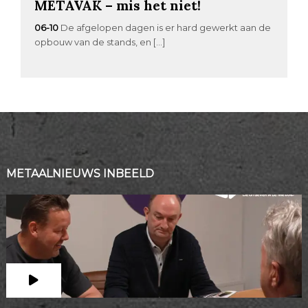
METAVAK – mis het niet!
06-10
De afgelopen dagen is er hard gewerkt aan de
opbouw van de stands, en […]
METAALNIEUWS INBEELD