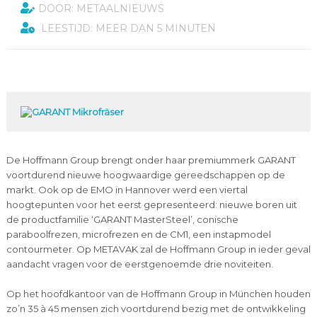
DOOR: METAALNIEUWS
LEESTIJD: MEER DAN 5 MINUTEN
De Hoffmann Group brengt onder haar premiummerk GARANT
voortdurend nieuwe hoogwaardige gereedschappen op de
markt. Ook op de EMO in Hannover werd een viertal
hoogtepunten voor het eerst gepresenteerd: nieuwe boren uit
de productfamilie ‘GARANT MasterSteel’, conische
paraboolfrezen, microfrezen en de CM1, een instapmodel
contourmeter. Op METAVAK zal de Hoffmann Group in ieder geval
aandacht vragen voor de eerstgenoemde drie noviteiten.
Op het hoofdkantoor van de Hoffmann Group in München houden
zo’n 35 à 45 mensen zich voortdurend bezig met de ontwikkeling