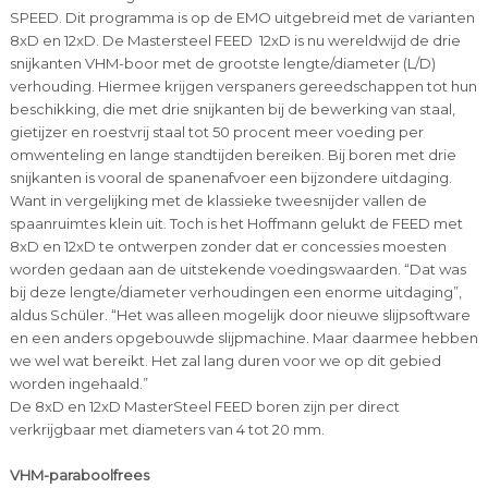
SPEED. Dit programma is op de EMO uitgebreid met de varianten
8xD en 12xD. De Mastersteel FEED 12xD is nu wereldwijd de drie
snijkanten VHM-boor met de grootste lengte/diameter (L/D)
verhouding. Hiermee krijgen verspaners gereedschappen tot hun
beschikking, die met drie snijkanten bij de bewerking van staal,
gietijzer en roestvrij staal tot 50 procent meer voeding per
omwenteling en lange standtijden bereiken. Bij boren met drie
snijkanten is vooral de spanenafvoer een bijzondere uitdaging.
Want in vergelijking met de klassieke tweesnijder vallen de
spaanruimtes klein uit. Toch is het Hoffmann gelukt de FEED met
8xD en 12xD te ontwerpen zonder dat er concessies moesten
worden gedaan aan de uitstekende voedingswaarden. “Dat was
bij deze lengte/diameter verhoudingen een enorme uitdaging”,
aldus Schüler. “Het was alleen mogelijk door nieuwe slijpsoftware
en een anders opgebouwde slijpmachine. Maar daarmee hebben
we wel wat bereikt. Het zal lang duren voor we op dit gebied
worden ingehaald.”
De 8xD en 12xD MasterSteel FEED boren zijn per direct
verkrijgbaar met diameters van 4 tot 20 mm.
VHM-paraboolfrees