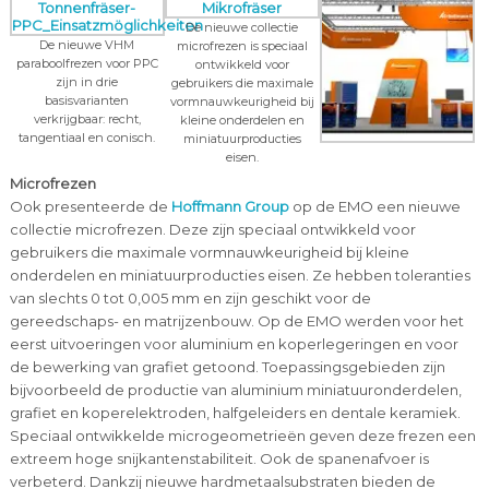
De nieuwe collectie
De nieuwe VHM
microfrezen is speciaal
paraboolfrezen voor PPC
ontwikkeld voor
zijn in drie
gebruikers die maximale
basisvarianten
vormnauwkeurigheid bij
verkrijgbaar: recht,
kleine onderdelen en
tangentiaal en conisch.
miniatuurproducties
eisen.
Microfrezen
Ook presenteerde de
Hoffmann Group
op de EMO een nieuwe
collectie microfrezen. Deze zijn speciaal ontwikkeld voor
gebruikers die maximale vormnauwkeurigheid bij kleine
onderdelen en miniatuurproducties eisen. Ze hebben toleranties
van slechts 0 tot 0,005 mm en zijn geschikt voor de
gereedschaps- en matrijzenbouw. Op de EMO werden voor het
eerst uitvoeringen voor aluminium en koperlegeringen en voor
de bewerking van grafiet getoond. Toepassingsgebieden zijn
bijvoorbeeld de productie van aluminium miniatuuronderdelen,
grafiet en koperelektroden, halfgeleiders en dentale keramiek.
Speciaal ontwikkelde microgeometrieën geven deze frezen een
extreem hoge snijkantenstabiliteit. Ook de spanenafvoer is
verbeterd. Dankzij nieuwe hardmetaalsubstraten bieden de