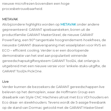
nieuwe microfrezen bovendien een hoge
procesbetrouwbaarheid.
METAVAK
Als bijzondere highlights worden op
METAVAK
onder andere
gepresenteerd: GARANT spiebaansteken, boren uit de
productfamilie GARANT MasterSteel, de nieuwe GARANT
PowerTang, een 90° tangentiale hoogrendement-hoekfrees, de
nieuwste GARANT draaiverspaning met wisselplaten voor RVS en
ECO – efficiënt cooling. Verder is er een doorlopende
demonstratie van het snel aan populariteit winnende
gereedschapsuitgiftesysteem GARANT Tool24, dat onlangs is
uitgebreid met een nieuwe versie voor ‘enkele-stuks-uitgifte, de
GARANT Tool24 PickOne.
Live
Verder kunnen de bezoekers de GARANT gereedschappen live
beleven op het demoplein, waar de Hoffmann Group een
draaibank van Style CNC Machines uitrust met Eco VDI houders en
Eco draai- en steekhouders. Tevens wordt de 5-assige freesbank
op de stand van Dormac getoold met de GARANT MasterSteel