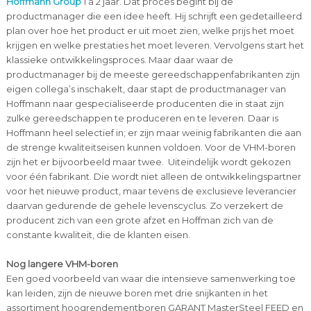
Hoffmann Group
1 à 2 jaar. Dat proces begint bij de
productmanager die een idee heeft. Hij schrijft een gedetailleerd
plan over hoe het product er uit moet zien, welke prijs het moet
krijgen en welke prestaties het moet leveren. Vervolgens start het
klassieke ontwikkelingsproces. Maar daar waar de
productmanager bij de meeste gereedschappenfabrikanten zijn
eigen collega’s inschakelt, daar stapt de productmanager van
Hoffmann naar gespecialiseerde producenten die in staat zijn
zulke gereedschappen te produceren en te leveren. Daar is
Hoffmann heel selectief in; er zijn maar weinig fabrikanten die aan
de strenge kwaliteitseisen kunnen voldoen. Voor de VHM-boren
zijn het er bijvoorbeeld maar twee. Uiteindelijk wordt gekozen
voor één fabrikant. Die wordt niet alleen de ontwikkelingspartner
voor het nieuwe product, maar tevens de exclusieve leverancier
daarvan gedurende de gehele levenscyclus. Zo verzekert de
producent zich van een grote afzet en Hoffman zich van de
constante kwaliteit, die de klanten eisen.
Nog langere VHM-boren
Een goed voorbeeld van waar die intensieve samenwerking toe
kan leiden, zijn de nieuwe boren met drie snijkanten in het
assortiment hoogrendementboren GARANT MasterSteel FEED en