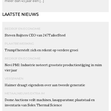
meer dan 45 jaar een […]
LAATSTE NIEUWS
BEDRIJF EN ECONOMIE
Steven Ruijters CEO van 247TailorSteel
PLAATBEWERKING
Trumpf herstelt zich en rekent op verdere groei
BEDRIJF EN ECONOMIE
Nevi PMI: Industrie noteert grootste productiestijging in ruim
vier jaar
VERSPANEN
Haimer draagt eigendom over aan tweede generatie
METAALNIEUWS EXTRA IM
Dome Auctions veilt machines, lasapparatuur, plaatstaal en
inventaris van Solex Thermal Science