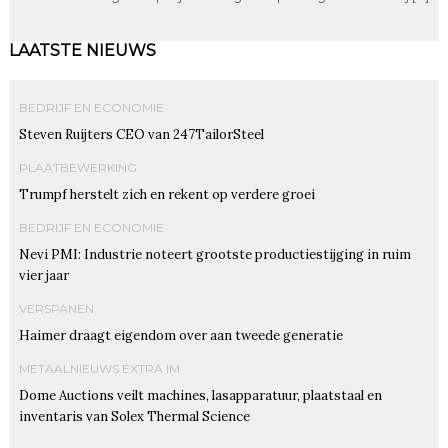
LAATSTE NIEUWS
BEDRIJF EN ECONOMIE
Steven Ruijters CEO van 247TailorSteel
PLAATBEWERKING
Trumpf herstelt zich en rekent op verdere groei
BEDRIJF EN ECONOMIE
Nevi PMI: Industrie noteert grootste productiestijging in ruim
vier jaar
VERSPANEN
Haimer draagt eigendom over aan tweede generatie
METAALNIEUWS EXTRA IM
Dome Auctions veilt machines, lasapparatuur, plaatstaal en
inventaris van Solex Thermal Science