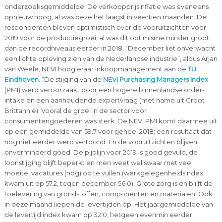
onderzoeksgemiddelde. De verkoopprijsinflatie was eveneens
opnieuw hoog, al was deze het laagst in veertien maanden. De
respondenten bleven optimistisch over de vooruitzichten voor
2019 voor de productiegroei, al was dit optimisme minder groot
dan de recordniveaus eerder in 2018. “December liet onverwacht
een lichte opleving zien van de Nederlandse industrie”, aldus Arjan
van Weele, NEVI hoogleraar Inkoopmanagement aan de
TU
Eindhoven
. “De stijging van de
NEVI Purchasing Managers Index
(PMI) werd veroorzaakt door een hogere binnenlandse order-
intake en een aanhoudende exportvraag (met name uit Groot
Brittannië). Vooral de groei in de sector voor
consumentengoederen was sterk. De NEVI PMI komt daarmee uit
op een gemiddelde van 59.7 voor geheel 2018; een resultaat dat
nog niet eerder werd vertoond. En de vooruitzichten blijven
onverminderd goed. De pijplijn voor 2019 is goed gevuld, de
loonstijging blijft beperkt en men weet weliswaar met veel
moeite, vacatures (nog) op te vullen (werkgelegenheidsindex
kwam uit op 57.2, tegen december 56.0). Grote zorg is en blijft de
toelevering van grondstoffen, componenten en materialen. Ook
in deze maand liepen de levertijden op. Het jaargemiddelde van
de levertijd index kwam op 32.0, hetgeen evenmin eerder