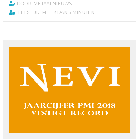
DOOR: METAALNIEUWS
LEESTIJD: MEER DAN 5 MINUTEN