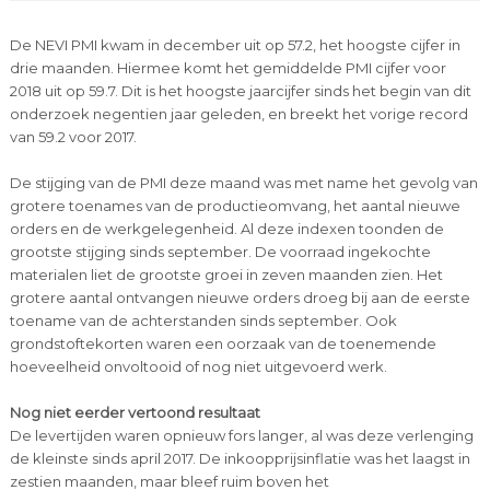
De NEVI PMI kwam in december uit op 57.2, het hoogste cijfer in
drie maanden. Hiermee komt het gemiddelde PMI cijfer voor
2018 uit op 59.7. Dit is het hoogste jaarcijfer sinds het begin van dit
onderzoek negentien jaar geleden, en breekt het vorige record
van 59.2 voor 2017.
De stijging van de PMI deze maand was met name het gevolg van
grotere toenames van de productieomvang, het aantal nieuwe
orders en de werkgelegenheid. Al deze indexen toonden de
grootste stijging sinds september. De voorraad ingekochte
materialen liet de grootste groei in zeven maanden zien. Het
grotere aantal ontvangen nieuwe orders droeg bij aan de eerste
toename van de achterstanden sinds september. Ook
grondstoftekorten waren een oorzaak van de toenemende
hoeveelheid onvoltooid of nog niet uitgevoerd werk.
Nog niet eerder vertoond resultaat
De levertijden waren opnieuw fors langer, al was deze verlenging
de kleinste sinds april 2017. De inkoopprijsinflatie was het laagst in
zestien maanden, maar bleef ruim boven het