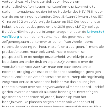
vertoond was. Alle hens aan dek voor inkopers om
materiaalbehoeften (tegen marktconforme prijzen) veilig te
stellen. Internationaal gezien ligt de Nederlandse NEVI PMI hoger
dan de ons omringende landen: Groot Brittannië kwam uit op 53,1,
China op 50,2 en de Verenigde Staten op 55.3. De Nederlandse
industrie doet het dus goed en luidt 2018 goed uit!” Zijn collega
Bart Vos, NEVI hoogleraar Inkoopmanagement aan de
Universiteit
van Tilburg
is het met hem eens, maar ziet geen reden om
zelfgenoegzaam achterover te leunen: “Van Weele noemt
terecht de levering van input-materialen als zorgpunt in mondiale
productieketens, maar ook vanuit macro-economisch
perspectief is er de nodige onzekerheid. Wereldwijd staan
beurskoersen onder druk en experts zijn verdeeld over de
vooruitzichten voor 2019. Om maar een paar oorzaken te
noemen: dreiging van escalerende handelsoorlogen, gevolgen
van de Brexit en de Amerikaanse president Trump die regelmatig
zorgt voor onrust. In Nederland hebben we dan ook nog het
recente rumoer over het langverwachte Klimaatakkoord. Positief
gezien leveren de voor dit akkoord benodigde investeringen
(geschat op honderden miljarden) kansen op voor het
bedrijfsleven. De plannen zorgen echter ook voor onrust bij
burgers, enerzijds door de hoge kosten, anderzijds door twijfels