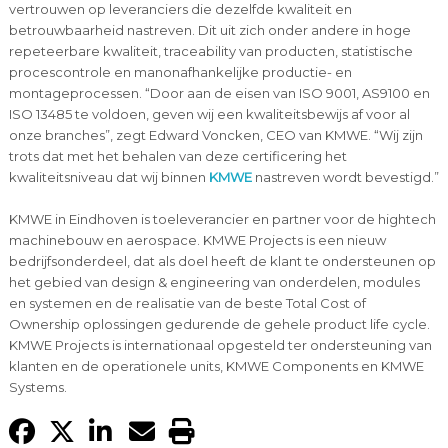
vertrouwen op leveranciers die dezelfde kwaliteit en
betrouwbaarheid nastreven. Dit uit zich onder andere in hoge
repeteerbare kwaliteit, traceability van producten, statistische
procescontrole en manonafhankelijke productie- en
montageprocessen. “Door aan de eisen van ISO 9001, AS9100 en
ISO 13485 te voldoen, geven wij een kwaliteitsbewijs af voor al
onze branches”, zegt Edward Voncken, CEO van KMWE. “Wij zijn
trots dat met het behalen van deze certificering het
kwaliteitsniveau dat wij binnen
KMWE
nastreven wordt bevestigd.”
KMWE in Eindhoven is toeleverancier en partner voor de hightech
machinebouw en aerospace. KMWE Projects is een nieuw
bedrijfsonderdeel, dat als doel heeft de klant te ondersteunen op
het gebied van design & engineering van onderdelen, modules
en systemen en de realisatie van de beste Total Cost of
Ownership oplossingen gedurende de gehele product life cycle.
KMWE Projects is internationaal opgesteld ter ondersteuning van
klanten en de operationele units, KMWE Components en KMWE
Systems.