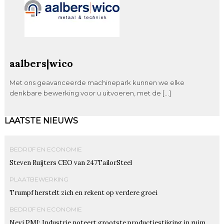
aalbers|wico
Met ons geavanceerde machinepark kunnen we elke
denkbare bewerking voor u uitvoeren, met de […]
LAATSTE NIEUWS
BEDRIJF EN ECONOMIE
Steven Ruijters CEO van 247TailorSteel
PLAATBEWERKING
Trumpf herstelt zich en rekent op verdere groei
BEDRIJF EN ECONOMIE
Nevi PMI: Industrie noteert grootste productiestijging in ruim