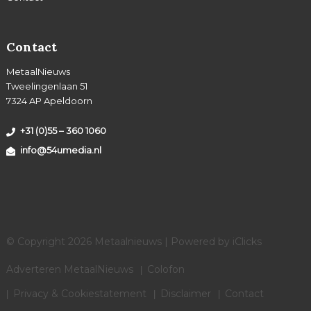
Contact
MetaalNieuws
Tweelingenlaan 51
7324 AP Apeldoorn
+31 (0)55 – 360 1060
info@54umedia.nl
© Copyright 2026 Metaalnieuws | Powered by
iClicks
Adverteren MetaalNieuws
Colofon
Privacy & Cookiestatement
Disclaimer
Contact